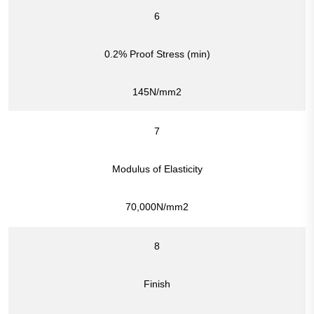
6
0.2% Proof Stress (min)
145N/mm2
7
Modulus of Elasticity
70,000N/mm2
8
Finish